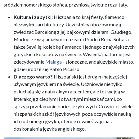
śródziemnomorskiego słońca, przyniosą świetne rezultaty.
Kultura i zabytki:
Hiszpania to kraj fiesty, flamenco i
niezwykłej architektury. Uczestnicy obozów mogą
zwiedzać Barcelonę z jej bajkowymi dziełami Gaudíego,
Madryt ze wspaniałymi muzeami Prado i Reina Sofia, a
także Sewillę, kolebkę flamenco i jednego z największych
gotyckich kościołów na świecie. Wisienką na torcie jest
zdecydowanie
Malaga
- słoneczne, andaluzyjskie miasto,
gdzie urodził się Pablo Picasso.
Dlaczego warto?
Hiszpański jest drugim najczęściej
używanym językiem na świecie. Uczniowie nie tylko
osłuchają się z naturalnym akcentem, ale też wejdą w
interakcję z ciepłymi i otwartymi mieszkańcami, co
sprzyja przełamaniu barier językowych. Co więcej, wiele
hiszpańskich szkół językowych, poza oczywiście nauką
ich rodzimego języka, oferuje również zajęcia z
doskonalenia języka angielskiego.