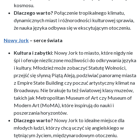
kosmosu.
Dlaczego warto?
Połączenie tropikalnego klimatu,
dynamicznych miast i różnorodności kulturowej sprawia,
że nauka języka odbywa się w ekscytującym otoczeniu.
Nowy Jork
– serce świata
Kultura i zabytki:
Nowy Jork to miasto, które nigdy nie
śpi i oferuje niezliczone możliwości do odkrywania języka
i kultury. Młodzież może zobaczyć
Statutę Wolności,
przejść się słynną Piątą Aleją, podziwiać panoramę miasta
z Empire State Building czy poczuć artystyczny klimat na
Broadwayu. Nie brakuje tu też światowej klasy muzeów,
takich jak Metropolitan Museum of Art czy Museum of
Modern Art (MoMA), które inspirują do nauki i
poszerzania horyzontów.
Dlaczego warto?
Nowy Jork to idealne miejsce dla
młodych ludzi, którzy chcą uczyć się angielskiego w
tętniącym życiem, międzynarodowym otoczeniu.