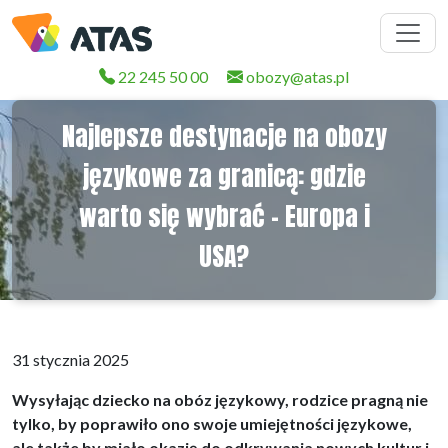
22 245 50 00
obozy@atas.pl
Najlepsze destynacje na obozy
językowe za granicą: gdzie
warto się wybrać - Europa i
USA?
31 stycznia 2025
Wysyłając dziecko na obóz językowy, rodzice pragną nie
tylko, by poprawiło ono swoje umiejętności językowe,
ale także by miało okazję do odkrywania nowych kultur i