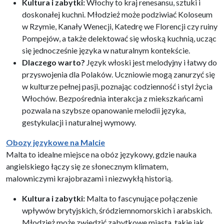
Kultura i zabytki:
Włochy to kraj renesansu, sztuki i
doskonałej kuchni. Młodzież może podziwiać Koloseum
w Rzymie, Kanały Wenecji, Katedrę we Florencji czy ruiny
Pompejów, a także delektować się włoską kuchnią, ucząc
się jednocześnie języka w naturalnym kontekście.
Dlaczego warto?
Język włoski jest melodyjny i łatwy do
przyswojenia dla Polaków. Uczniowie mogą zanurzyć się
w kulturze pełnej pasji, poznając codzienność i styl życia
Włochów. Bezpośrednia interakcja z miekszkańcami
pozwala na szybsze opanowanie melodii języka,
gestykulacji i naturalnej wymowy.
Obozy językowe na Malcie
Malta to idealne miejsce na obóz językowy, gdzie nauka
angielskiego łączy się ze słonecznym klimatem,
malowniczymi krajobrazami i niezwykłą historią.
Kultura i zabytki:
Malta to fascynujące połączenie
wpływów brytyjskich, śródziemnomorskich i arabskich.
Młodzież może zwiedzić zabytkowe miasta, takie jak