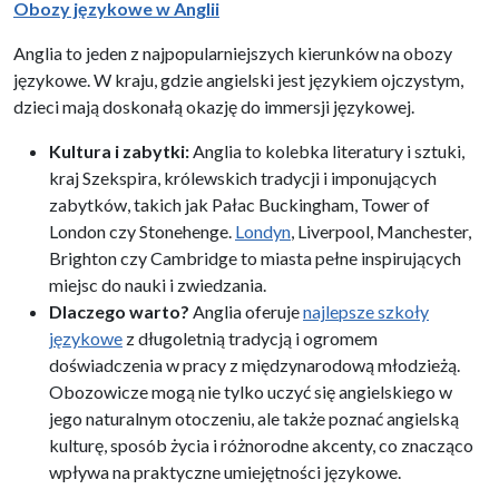
Obozy językowe w Anglii
Anglia to jeden z najpopularniejszych kierunków na obozy
językowe. W kraju, gdzie angielski jest językiem ojczystym,
dzieci mają doskonałą okazję do immersji językowej.
Kultura i zabytki:
Anglia to kolebka literatury i sztuki,
kraj Szekspira, królewskich tradycji i imponujących
zabytków, takich jak Pałac Buckingham, Tower of
London czy Stonehenge.
Londyn
, Liverpool, Manchester,
Brighton czy Cambridge to miasta pełne inspirujących
miejsc do nauki i zwiedzania.
Dlaczego warto?
Anglia oferuje
najlepsze szkoły
językowe
z długoletnią tradycją i ogromem
doświadczenia w pracy z międzynarodową młodzieżą.
Obozowicze mogą nie tylko uczyć się angielskiego w
jego naturalnym otoczeniu, ale także poznać angielską
kulturę, sposób życia i różnorodne akcenty, co znacząco
wpływa na praktyczne umiejętności językowe.