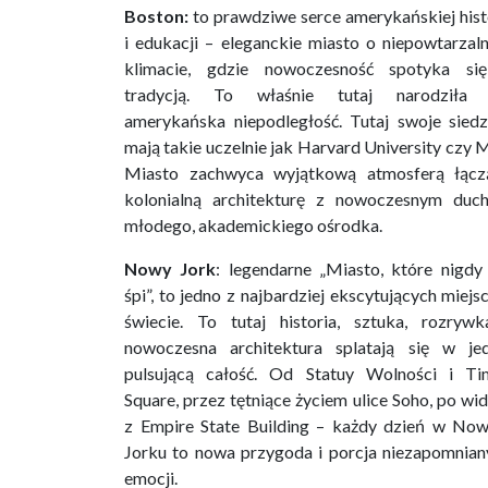
Boston:
to prawdziwe serce amerykańskiej hist
i edukacji – eleganckie miasto o niepowtarzal
klimacie, gdzie nowoczesność spotyka si
tradycją. To właśnie tutaj narodziła 
amerykańska niepodległość. Tutaj swoje siedz
mają takie uczelnie jak Harvard University czy 
Miasto zachwyca wyjątkową atmosferą łącz
kolonialną architekturę z nowoczesnym duc
młodego, akademickiego ośrodka.
Nowy Jork
: legendarne „Miasto, które nigdy 
śpi”, to jedno z najbardziej ekscytujących miejs
świecie. To tutaj historia, sztuka, rozrywk
nowoczesna architektura splatają się w jed
pulsującą całość. Od Statuy Wolności i Ti
Square, przez tętniące życiem ulice Soho, po wi
z Empire State Building – każdy dzień w No
Jorku to nowa przygoda i porcja niezapomnian
emocji.