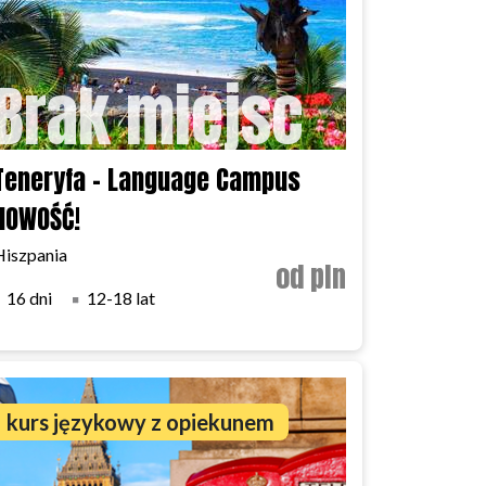
Brak miejsc
Teneryfa - Language Campus
NOWOŚĆ!
Hiszpania
od pln
16 dni
12-18 lat
kurs językowy z opiekunem