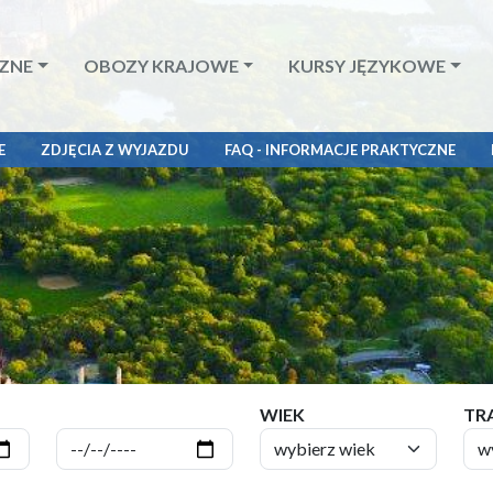
ZNE
OBOZY KRAJOWE
KURSY JĘZYKOWE
E
ZDJĘCIA Z WYJAZDU
FAQ - INFORMACJE PRAKTYCZNE
WIEK
TR