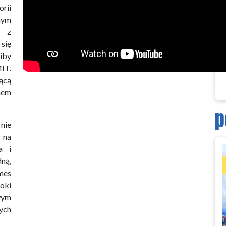
orii
nym
ę z
się
iby
MIT.
ącą
hem
p
nie
c na
a i
ną,
mes
doki
wym
ych