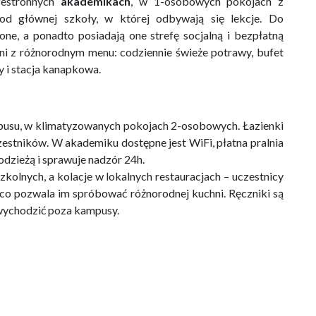
zestronnych
akademikach
, w 1-osobowych pokojach z
 od głównej szkoły, w której odbywają się lekcje. Do
e, a ponadto posiadają one strefę socjalną i bezpłatną
lni z różnorodnym menu: codziennie świeże potrawy, bufet
y i stacja kanapkowa.
pusu, w klimatyzowanych pokojach 2-osobowych. Łazienki
zestników. W akademiku dostępne jest WiFi, płatna pralnia
dzieżą i sprawuje nadzór 24h.
kolnych, a kolacje w lokalnych restauracjach – uczestnicy
 co pozwala im spróbować różnorodnej kuchni. Ręczniki są
wychodzić poza kampusy.