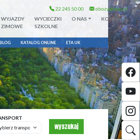
22 245 50 00
obozy@atas.pl
WYJAZDY
WYCIECZKI
O NAS
KONTAKT
ZIMOWE
SZKOLNE
BLOG
KATALOG ONLINE
ETA UK
ANSPORT
wyszukaj