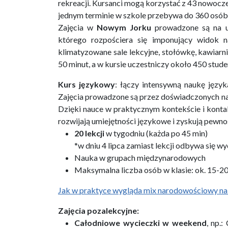
rekreacji. Kursanci mogą korzystać z 43 nowoczes
jednym terminie w szkole przebywa
do 360 osób
Zajęcia w
Nowym Jorku
prowadzone są na ur
którego rozpościera się imponujący widok 
klimatyzowane sale lekcyjne, stołówkę, kawiarn
50 minut, a w kursie uczestniczy około 450 stude
Kurs językowy
:
łączy intensywną naukę język
Zajęcia prowadzone są przez doświadczonych n
Dzięki nauce w praktycznym kontekście i konta
rozwijają umiejętności językowe i zyskują pew
20 lekcji
w tygodniu (każda po 45 min)
*w dniu 4 lipca zamiast lekcji odbywa się 
Nauka w grupach międzynarodowych
Maksymalna liczba osób w klasie: ok. 15-2
Jak w praktyce wygląda mix narodowościowy na
Zajęcia pozalekcyjne:
Całodniowe wycieczki
w weekend
, np.: