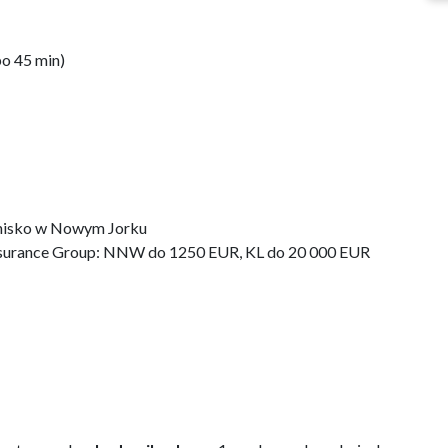
po 45 min)
tnisko w Nowym Jorku
Insurance Group: NNW do 1250 EUR, KL do 20 000 EUR