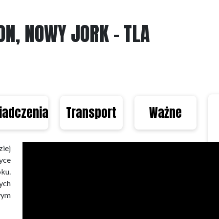
N, NOWY JORK - TLA
iadczenia
Transport
Ważne
iej
yce
ku.
ych
wym