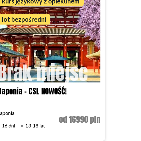
kurs językowy z opiekunem
lot bezpośredni
Brak miejsc
Japonia - CSL NOWOŚĆ!
Japonia
od 16990 pln
16 dni
13-18 lat