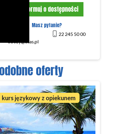
Poinformuj o dostępności
Masz pytanie?
22 245 50 00
obozy@atas.pl
odobne oferty
kurs językowy z opiekunem