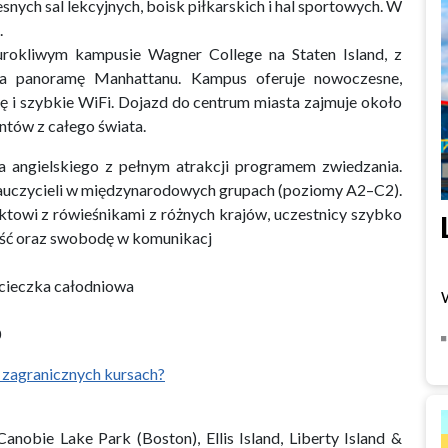
nych sal lekcyjnych, boisk piłkarskich i hal sportowych. W
.
okliwym kampusie Wagner College na Staten Island, z
na panoramę Manhattanu. Kampus oferuje nowoczesne,
ię i szybkie WiFi. Dojazd do centrum miasta zajmuje około
ntów z całego świata.
a angielskiego z pełnym atrakcji programem zwiedzania.
auczycieli w międzynarodowych grupach (poziomy A2–C2).
ktowi z rówieśnikami z różnych krajów, uczestnicy szybko
ność oraz swobodę w komunikacj
wycieczka całodniowa
0
 zagranicznych kursach?
 Canobie Lake Park (Boston), Ellis Island, Liberty Island &