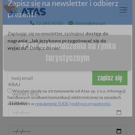
Zapisz się na newsletter i odbierz
prezent!
22 245 50 00
obozy@atas.pl
37 lat doświadczenia na rynku
Zapisując się na newsletter, zyskujesz
dostęp do
nagrania: „Jak językowo przygotować się do
turystycznym
wyjazdu”
. Dołącz do nas!
KRAJ
zapisz się
Wyrażam zgodę na otrzymywanie od Atas sp. z o.o. informacji
TERMIN
handlowych środkami komunikacji elektronicznej na zasadach
określonych w
regulaminie ŚUDE
i
polityce prywatności
.