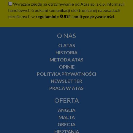
Wyrażam zgodę na otrzymywanie od Atas sp. z o.o. informacji
handlowych środkami komunikacji elektronicznej na zasadach
określonych w
regulaminie ŚUDE
i
polityce prywatności
.
O NAS
O ATAS
HISTORIA
METODA ATAS
OPINIE
POLITYKA PRYWATNOŚCI
NEWSLETTER
PRACA W ATAS
OFERTA
ANGLIA
MALTA
GRECJA
HISZPANIA