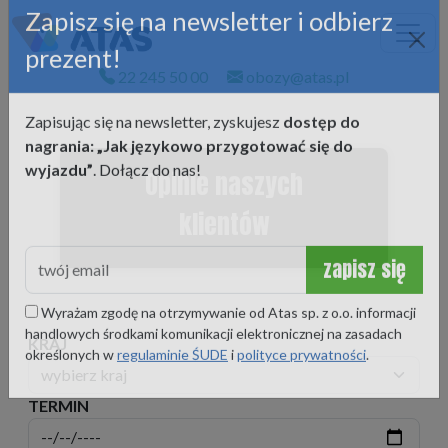
Zapisz się na newsletter i odbierz
prezent!
22 245 50 00
obozy@atas.pl
Zapisując się na newsletter, zyskujesz
dostęp do
nagrania: „Jak językowo przygotować się do
Opinie naszych
wyjazdu”
. Dołącz do nas!
klientów
zapisz się
Wyrażam zgodę na otrzymywanie od Atas sp. z o.o. informacji
KRAJ
handlowych środkami komunikacji elektronicznej na zasadach
określonych w
regulaminie ŚUDE
i
polityce prywatności
.
TERMIN