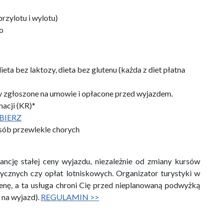
przylotu i wylotu)
o
eta bez laktozy, dieta bez glutenu (każda z diet płatna
y zgłoszone na umowie i opłacone przed wyjazdem.
acji (KR)*
BIERZ
osób przewlekle chorych
ancję stałej ceny wyjazdu, niezależnie od zmiany kursów
tycznych czy opłat lotniskowych. Organizator turystyki w
enę, a ta usługa chroni Cię przed nieplanowaną podwyżką
i na wyjazd).
REGULAMIN >>