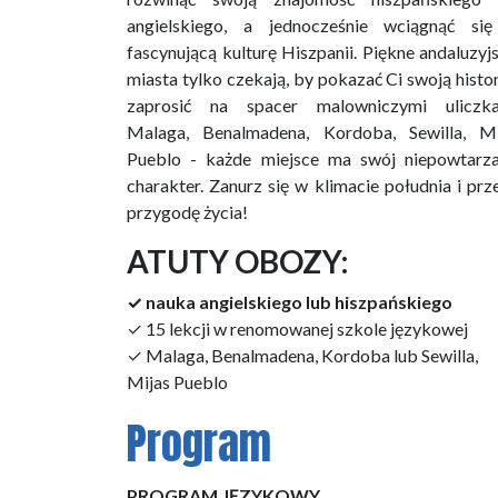
angielskiego, a jednocześnie wciągnąć si
fascynującą kulturę Hiszpanii. Piękne andaluzyj
miasta tylko czekają, by pokazać Ci swoją histor
zaprosić na spacer malowniczymi uliczka
Malaga, Benalmadena, Kordoba, Sewilla, Mi
Pueblo - każde miejsce ma swój niepowtarza
charakter. Zanurz się w klimacie południa i prz
przygodę życia!
ATUTY OBOZY:
✓ nauka angielskiego lub hiszpańskiego
✓ 15 lekcji w renomowanej szkole językowej
✓ Malaga, Benalmadena, Kordoba lub Sewilla,
Mijas Pueblo
Program
PROGRAM JĘZYKOWY