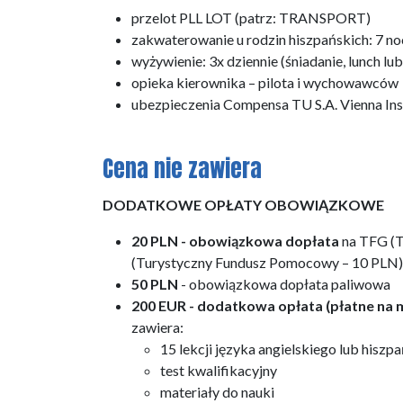
przelot PLL LOT (patrz: TRANSPORT)
zakwaterowanie u rodzin hiszpańskich: 7 n
wyżywienie: 3x dziennie (śniadanie, lunch lu
opieka kierownika – pilota i wychowawców
ubezpieczenia Compensa TU S.A. Vienna I
Cena nie zawiera
DODATKOWE OPŁATY OBOWIĄZKOWE
20 PLN - obowiązkowa dopłata
na TFG (T
(Turystyczny Fundusz Pomocowy – 10 PLN)
50 PLN
- obowiązkowa dopłata paliwowa
200 EUR - dodatkowa opłata (
płatne na 
zawiera:
15 lekcji języka angielskiego lub hiszp
test kwalifikacyjny
materiały do nauki