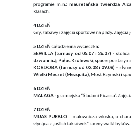
programie m.in.:
mauretańska twierdza Alc
klasach.
4 DZIEŃ
Gry, zabawy i zajęcia sportowe na plaży. Zajęcia
5 DZIEŃ
całodzienna wycieczka:
SEWILLA
(turnusy od 05.07 i 26.07)
- stolica
dzwonnicą, Pałac Królewski
, spacer po starym 
KORDOBA (turnusy od 02.08 i 09.08)
– słynn
Wielki Meczet (Mezquita)
, Most Rzymski i spa
6 DZIEŃ
MALAGA
- gra miejska “Śladami Picassa”. Zajęc
7 DZIEŃ
MIJAS PUEBLO
– malownicza wioska, o chara
słynąca z „oślich taksówek” i areny walki byków. 