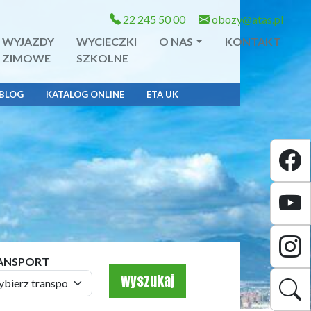
22 245 50 00
obozy@atas.pl
WYJAZDY
WYCIECZKI
O NAS
KONTAKT
ZIMOWE
SZKOLNE
BLOG
KATALOG ONLINE
ETA UK
ANSPORT
wyszukaj