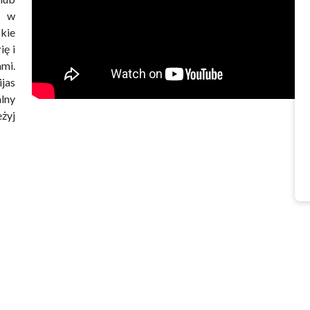
ę w
skie
ię i
mi.
jas
lny
eżyj