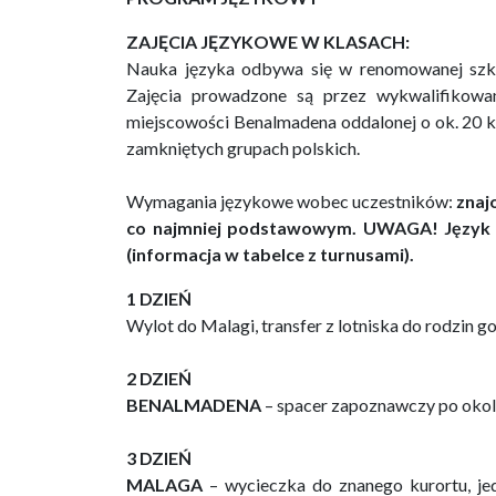
ZAJĘCIA JĘZYKOWE W KLASACH:
Nauka języka odbywa się w renomowanej szk
Zajęcia prowadzone są przez wykwalifikowan
miejscowości Benalmadena oddalonej o ok. 20 k
zamkniętych grupach polskich.
Wymagania językowe wobec uczestników:
znajo
co najmniej podstawowym. UWAGA! Język n
(informacja w tabelce z turnusami).
1 DZIEŃ
Wylot do Malagi, transfer z lotniska do rodzin 
2 DZIEŃ
BENALMADENA
– spacer zapoznawczy po okoli
3 DZIEŃ
MALAGA
– wycieczka do znanego kurortu, je