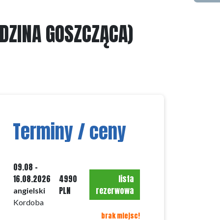
DZINA GOSZCZĄCA)
Terminy / ceny
09.08 -
16.08.2026
4990
lista
PLN
rezerwowa
angielski
Kordoba
brak miejsc!