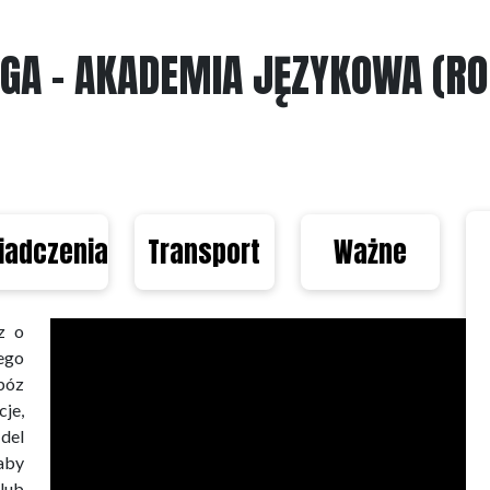
A - AKADEMIA JĘZYKOWA (RO
iadczenia
Transport
Ważne
z o
ego
bóz
cje,
del
 aby
lub