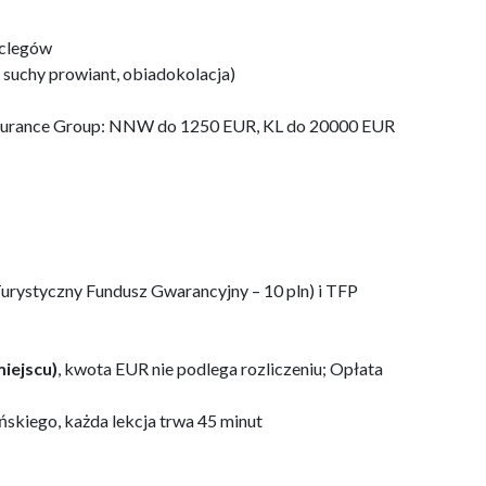
oclegów
b suchy prowiant, obiadokolacja)
nsurance Group: NNW do 1250 EUR, KL do 20000 EUR
urystyczny Fundusz Gwarancyjny – 10 pln) i TFP
miejscu)
, kwota EUR nie podlega rozliczeniu; Opłata
ańskiego, każda lekcja trwa 45 minut