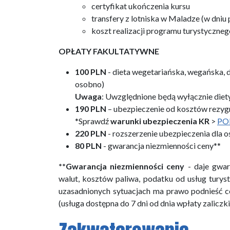
certyfikat ukończenia kursu
transfery z lotniska w Maladze (w dniu 
koszt realizacji programu turystyczneg
OPŁATY FAKULTATYWNE
100 PLN
- dieta wegetariańska, wegańska, di
osobno)
Uwaga
: Uwzględnione będą wyłącznie diet
190 PLN
– ubezpieczenie od kosztów rezygn
*Sprawdź
warunki ubezpieczenia KR
>
PO
220 PLN
- rozszerzenie ubezpieczenia dla 
80 PLN
- gwarancja niezmienności ceny**
**Gwarancja niezmienności ceny
- daje gwar
walut, kosztów paliwa, podatku od usług turys
uzasadnionych sytuacjach ma prawo podnieść c
(usługa dostępna do 7 dni od dnia wpłaty zaliczk