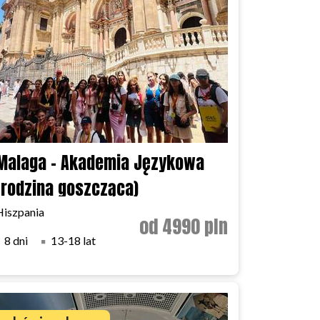
Malaga - Akademia Językowa
(rodzina goszcząca)
Hiszpania
od 4990 pln
8 dni
13-18 lat