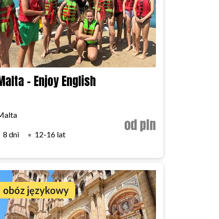
Malta - Enjoy English
Malta
od pln
8 dni
12-16 lat
obóz językowy