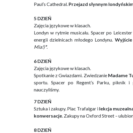
Paul’s Cathedral.
Przejazd słynnym londyńsk
5 DZIEŃ
Zajęcia językowe w klasach.
Londyn w rytmie musicalu. Spacer po Leicester 
energii dzielnicach młodego Londynu.
Wyjście
Mia!)
*
.
6 DZIEŃ
Zajęcia językowe w klasach.
Spotkanie z Gwiazdami. Zwiedzanie
Madame Tu
sportu. Spacer po Regent’s Parku, piknik i
nauczyliśmy.
7 DZIEŃ
Sztuka i zakupy. Plac Trafalgar i
lekcja muzealna
konwersacje
. Zakupy na Oxford Street – ulubio
8 DZIEŃ