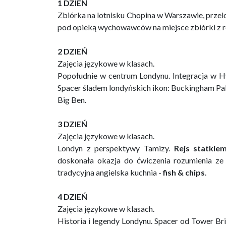
1 DZIEŃ
Zbiórka na lotnisku Chopina w Warszawie, przel
pod opieką wychowawców na miejsce zbiórki z r
2 DZIEŃ
Zajęcia językowe w klasach.
Popołudnie w centrum Londynu. Integracja w Hy
Spacer śladem londyńskich ikon: Buckingham Pal
Big Ben.
3 DZIEŃ
Zajęcia językowe w klasach.
Londyn z perspektywy Tamizy.
Rejs statkie
doskonała okazja do ćwiczenia rozumienia ze
tradycyjna angielska kuchnia -
fish & chips
.
4 DZIEŃ
Zajęcia językowe w klasach.
Historia i legendy Londynu. Spacer od Tower Bri