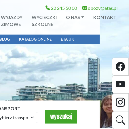
22 245 50 00
obozy@atas.pl
WYJAZDY
WYCIECZKI
O NAS
KONTAKT
ZIMOWE
SZKOLNE
BLOG
KATALOG ONLINE
ETA UK
ANSPORT
wyszukaj