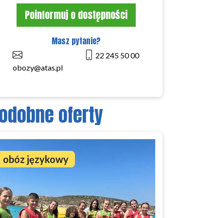
Poinformuj o dostępności
Masz pytanie?
22 245 50 00
obozy@atas.pl
odobne oferty
obóz językowy