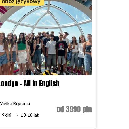
obóz językowy
Londyn - All in English
Wielka Brytania
od 3990 pln
9 dni
13-18 lat