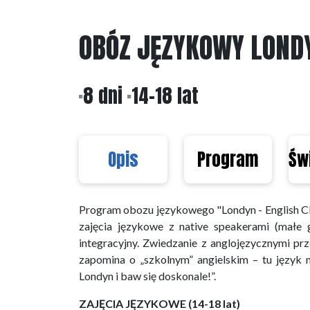
OBÓZ JĘZYKOWY LONDY
8 dni
14-18 lat
Opis
Program
Św
Program obozu językowego "Londyn - English Cla
zajęcia językowe z native speakerami (małe g
integracyjny. Zwiedzanie z anglojęzycznymi pr
zapomina o „szkolnym” angielskim – tu język 
Londyn i baw się doskonale!”.
ZAJĘCIA JĘZYKOWE (14-18 lat)