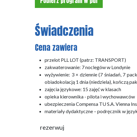
Pobierz program w pdf
Świadczenia
Cena zawiera
przelot PLL LOT (patrz: TRANSPORT)
zakwaterowanie: 7 noclegów w Londynie
wyżywienie: 3 × dziennie (7 śniadań, 7 pac
obiadokolacją 1 dnia (niedziela), kończą pa
zajęcia językowe: 15 zajęć w klasach
opieka kierownika - pilota i wychowawców
ubezpieczenia Compensa TU S.A. Vienna I
materiały dydaktyczne – podręcznik w języ
rezerwuj