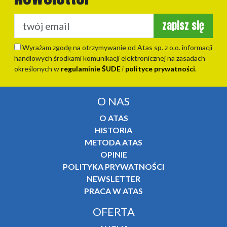
zapisz się
Wyrażam zgodę na otrzymywanie od Atas sp. z o.o. informacji
handlowych środkami komunikacji elektronicznej na zasadach
określonych w
regulaminie ŚUDE
i
polityce prywatności
.
O NAS
O ATAS
HISTORIA
METODA ATAS
OPINIE
POLITYKA PRYWATNOŚCI
NEWSLETTER
PRACA W ATAS
OFERTA