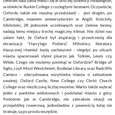
centrum nauczania mieści się w uroczej dzielnicy Headington,
w obiekcie Ruskin College z rozległymi terenami. Oczywiście,
Oxfordu także nie musimy przedstawić - jest drugim, po
Cambridge, miastem uniwersyteckim w Anglii. Kościoły,
biblioteki, 28 jednostek uczelnianych oraz zielone tereny,
nadają temu miejscu trochę magiczny klimat. Nie dziwi nas
zatem fakt, że Oxford był inspiracją i przestrzenią dla
ekranizacji “Harry'ego Pottera”. Miłośnicy literatury
klasycznej również będą zachwyceni - niegdyś po ulicach
miasta spacerowali słynni pisarze jak Tolkien, Lewis czy
Wilde. Czego nie możemy pominąć w Oxfordzie? Bridge of
Sighs, czyli Most Westchnień; Bodleian Library oraz Radcliffe
Camera - zdecydowana wizytówka miasta o zabudowie
owalnej; Oxford Castle, New College czy Christ Church
College oraz niezliczoną liczbę muzeów. Warto także wybrać
jeden z punktów widokowych i podziwiać miasto z góry.
Podobnie jak w Cambridge, nie zabraknie okazji na
przejażdżkę rowerową, jednośladów z pewnością tutaj nie
brakuje, są po prostu wszędzie.