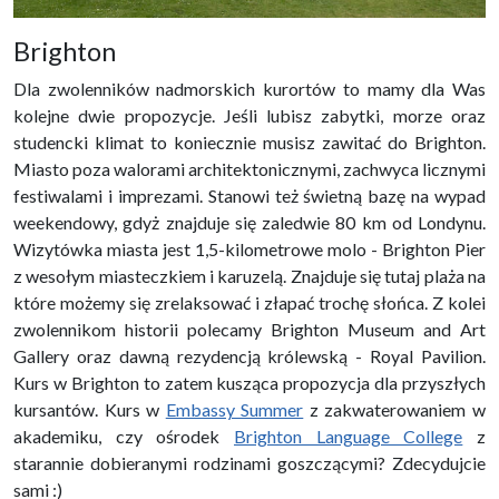
Brighton
Dla zwolenników nadmorskich kurortów to mamy dla Was
kolejne dwie propozycje. Jeśli lubisz zabytki, morze oraz
studencki klimat to koniecznie musisz zawitać do Brighton.
Miasto poza walorami architektonicznymi, zachwyca licznymi
festiwalami i imprezami. Stanowi też świetną bazę na wypad
weekendowy, gdyż znajduje się zaledwie 80 km od Londynu.
Wizytówka miasta jest 1,5-kilometrowe molo - Brighton Pier
z wesołym miasteczkiem i karuzelą. Znajduje się tutaj plaża na
które możemy się zrelaksować i złapać trochę słońca. Z kolei
zwolennikom historii polecamy Brighton Museum and Art
Gallery oraz dawną rezydencją królewską - Royal Pavilion.
Kurs w Brighton to zatem kusząca propozycja dla przyszłych
kursantów. Kurs w
Embassy Summer
z zakwaterowaniem w
akademiku, czy ośrodek
Brighton Language College
z
starannie dobieranymi rodzinami goszczącymi? Zdecydujcie
sami :)