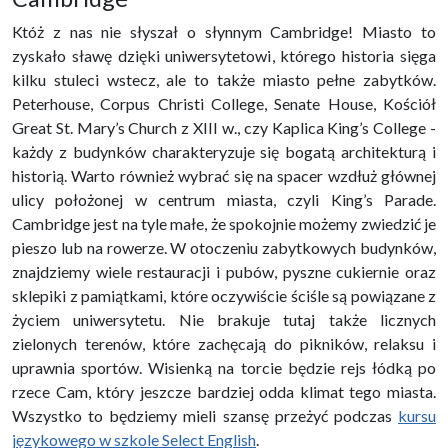
Któż z nas nie słyszał o słynnym Cambridge! Miasto to
zyskało sławę dzięki uniwersytetowi, którego historia sięga
kilku stuleci wstecz, ale to także miasto pełne zabytków.
Peterhouse, Corpus Christi College, Senate House, Kościół
Great St. Mary’s Church z XIII w., czy Kaplica King’s College -
każdy z budynków charakteryzuje się bogatą architekturą i
historią. Warto również wybrać się na spacer wzdłuż głównej
ulicy położonej w centrum miasta, czyli King’s Parade.
Cambridge jest na tyle małe, że spokojnie możemy zwiedzić je
pieszo lub na rowerze. W otoczeniu zabytkowych budynków,
znajdziemy wiele restauracji i pubów, pyszne cukiernie oraz
sklepiki z pamiątkami, które oczywiście ściśle są powiązane z
życiem uniwersytetu. Nie brakuje tutaj także licznych
zielonych terenów, które zachęcają do pikników, relaksu i
uprawnia sportów. Wisienką na torcie będzie rejs łódką po
rzece Cam, który jeszcze bardziej odda klimat tego miasta.
Wszystko to będziemy mieli szansę przeżyć podczas
kursu
językowego w szkole Select English
.