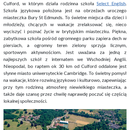
Culford, w którym działa rodzinna szkoła
Select English
.
Szkoła językowa położona jest na obrzeżach uroczego
miasteczka Bury St Edmunds. To świetne miejsca dla dzieci i
młodzieży, chcących w wakacje zrelaksować się, nieco
wyciszyć i poznać życie w brytyjskim miasteczku. Piękna,
zabytkowa szkoła pośród ogromnego parku zapiera dech w
piersiach, a ogromny teren zielony sprzyja licznym,
sportowym aktywnościom. Jest uważana za jedną z
najlepszych szkół z internatem we Wschodniej Anglii.
Nieopodal, bo raptem ok 30 km od Culford oddalone jest
słynne miasto uniwersyteckie Cambridge. To świetny pomysł
na wakacje, które rozwiną językowo i kulturowo, zapewniając
przy tym rodzinną atmosferę niewielkiego miasteczka, a
także daje szansę przez chwilę naprawdę poczuć się częścią
lokalnej społeczności.