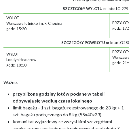
SZCZEGÓŁY WYLOTU
nr lotu: LO 27
WYLOT
PRZYLOT:
Warszawa lotnisko im. F. Chopina
godz. 17:
godz. 15:20
SZCZEGÓŁY POWROTU
nr lotu: LO2
PRZYLOT:
WYLOT
Warszawa 
Londyn Heathrow
godz. 21:
godz. 18:10
Ważne:
przybliżone godziny lotów podane w tabeli
odbywają się według czasu lokalnego
limit bagażu – 1 szt. bagażu rejestrowanego do 23 kg + 1
szt. bagażu podręcznego do 8 kg (55x40x23)
komunikat wyjazdowy ze wszystkimi szczegółami
zamieszczony zostanie na stronie www.atas.pl około 7