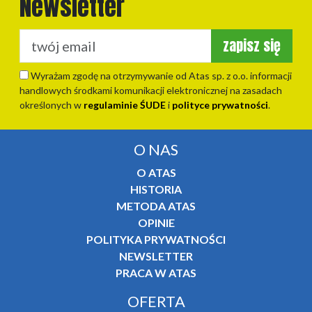
Newsletter
zapisz się
Wyrażam zgodę na otrzymywanie od Atas sp. z o.o. informacji
handlowych środkami komunikacji elektronicznej na zasadach
określonych w
regulaminie ŚUDE
i
polityce prywatności
.
O NAS
O ATAS
HISTORIA
METODA ATAS
OPINIE
POLITYKA PRYWATNOŚCI
NEWSLETTER
PRACA W ATAS
OFERTA