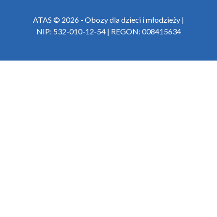
ATAS © 2026 - Obozy dla dzieci i młodzieży |
NIP: 532-010-12-54 | REGON: 008415634