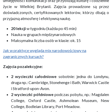
umiejętności komunikacji oraz przybliżają kulturę i codzienne
życie w Wielkiej Brytanii. Zajęcia prowadzone są przez
doświadczonych, certyfikowanych lektorów, którzy dbają o
przyjazną atmosferę i efektywną naukę.
20 lekcji
w tygodniu (każda po 45 min)
Nauka w grupach międzynarodowych
Maksymalna liczba osób w klasie: ok. 15
Jak w praktyce wygląda mix narodowościowy na
zagranicznych kursach?
Zajęcia pozalekcyjne:
2 wycieczki całodniowe
sobotnie: jedna do Londynu,
druga np.: Cambridge, Stonehenge i Bath, Warwick Castle
i Stratford-upon-Avon.
2 wycieczki półdniowe
podczas pobytu, np.: Magdalen
College, Oxford Castle, Ashmolean Museum, New
College, Bodleian Library, Port Meadow.