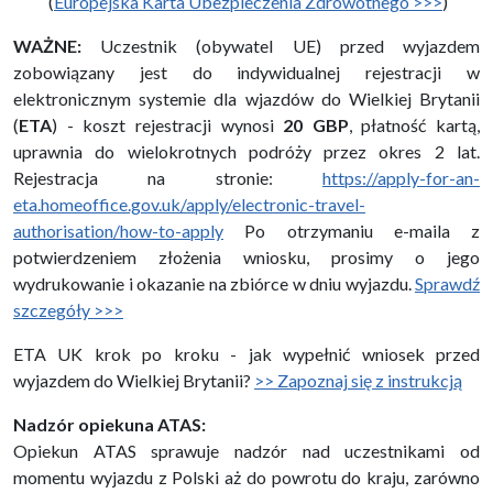
(
Europejska Karta Ubezpieczenia Zdrowotnego >>>
)
WAŻNE:
Uczestnik (obywatel UE) przed wyjazdem
zobowiązany jest do indywidualnej rejestracji w
elektronicznym systemie dla wjazdów do Wielkiej Brytanii
(
ETA
) - koszt rejestracji wynosi
20 GBP
, płatność kartą,
uprawnia do wielokrotnych podróży przez okres 2 lat.
Rejestracja na stronie:
https://apply-for-an-
eta.homeoffice.gov.uk/apply/electronic-travel-
authorisation/how-to-apply
Po otrzymaniu e-maila z
potwierdzeniem złożenia wniosku, prosimy o jego
wydrukowanie i okazanie na zbiórce w dniu wyjazdu.
Sprawdź
szczegóły >>>
ETA UK krok po kroku - jak wypełnić wniosek przed
wyjazdem do Wielkiej Brytanii?
>> Zapoznaj się z instrukcją
Nadzór opiekuna ATAS:
Opiekun ATAS sprawuje nadzór nad uczestnikami od
momentu wyjazdu z Polski aż do powrotu do kraju, zarówno