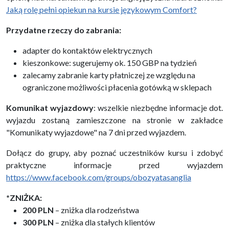
Jaką rolę pełni opiekun na kursie językowym Comfort?
Przydatne rzeczy do zabrania:
adapter do kontaktów elektrycznych
kieszonkowe: sugerujemy ok. 150 GBP na tydzień
zalecamy zabranie karty płatniczej ze względu na
ograniczone możliwości płacenia gotówką w sklepach
Komunikat wyjazdowy
: wszelkie niezbędne informacje dot.
wyjazdu zostaną zamieszczone na stronie w zakładce
"Komunikaty wyjazdowe" na 7 dni przed wyjazdem.
Dołącz do grupy, aby poznać uczestników kursu i zdobyć
praktyczne informacje przed wyjazdem
https://www.facebook.com/groups/obozyatasanglia
*ZNIŻKA:
200
PLN
– zniżka dla rodzeństwa
300 PLN
– zniżka dla stałych klientów