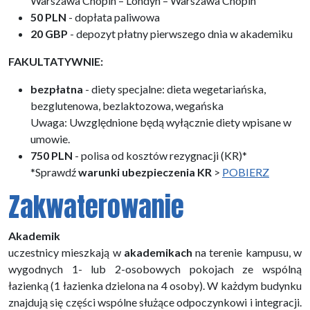
Warszawa Chopin – Londyn – Warszawa Chopin
50 PLN
- dopłata paliwowa
20 GBP
- depozyt płatny pierwszego dnia w akademiku
FAKULTATYWNIE:
bezpłatna
- diety specjalne: dieta wegetariańska,
bezglutenowa, bezlaktozowa, wegańska
Uwaga: Uwzględnione będą wyłącznie diety wpisane w
umowie.
750 PLN
- polisa od kosztów rezygnacji (KR)*
*Sprawdź
warunki ubezpieczenia KR
>
POBIERZ
Zakwaterowanie
Akademik
uczestnicy mieszkają w
akademikach
na terenie kampusu, w
wygodnych 1- lub 2-osobowych pokojach ze wspólną
łazienką (1 łazienka dzielona na 4 osoby). W każdym budynku
znajdują się części wspólne służące odpoczynkowi i integracji.