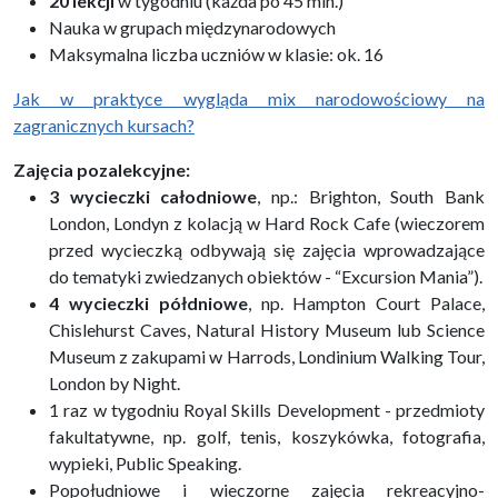
20 lekcji
w tygodniu (każda po 45 min.)
Nauka w grupach międzynarodowych
Maksymalna liczba uczniów w klasie: ok. 16
Jak w praktyce wygląda mix narodowościowy na
zagranicznych kursach?
Zajęcia pozalekcyjne:
3 wycieczki całodniowe
, np.: Brighton, South Bank
London, Londyn z kolacją w Hard Rock Cafe (wieczorem
przed wycieczką odbywają się zajęcia wprowadzające
do tematyki zwiedzanych obiektów - “Excursion Mania”).
4 wycieczki półdniowe
, np. Hampton Court Palace,
Chislehurst Caves, Natural History Museum lub Science
Museum z zakupami w Harrods, Londinium Walking Tour,
London by Night.
1 raz w tygodniu Royal Skills Development - przedmioty
fakultatywne, np. golf, tenis, koszykówka, fotografia,
wypieki, Public Speaking.
Popołudniowe i wieczorne zajęcia rekreacyjno-