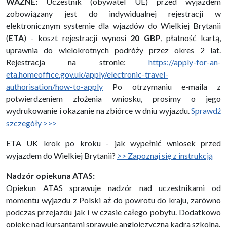
WAŻNE:
Uczestnik (obywatel UE) przed wyjazdem
zobowiązany jest do indywidualnej rejestracji w
elektronicznym systemie dla wjazdów do Wielkiej Brytanii
(
ETA
) - koszt rejestracji wynosi
20 GBP
, płatność kartą,
uprawnia do wielokrotnych podróży przez okres 2 lat.
Rejestracja na stronie:
https://apply-for-an-
eta.homeoffice.gov.uk/apply/electronic-travel-
authorisation/how-to-apply
Po otrzymaniu e-maila z
potwierdzeniem złożenia wniosku, prosimy o jego
wydrukowanie i okazanie na zbiórce w dniu wyjazdu.
Sprawdź
szczegóły >>>
ETA UK krok po kroku - jak wypełnić wniosek przed
wyjazdem do Wielkiej Brytanii?
>> Zapoznaj się z instrukcją
Nadzór opiekuna ATAS:
Opiekun ATAS sprawuje nadzór nad uczestnikami od
momentu wyjazdu z Polski aż do powrotu do kraju, zarówno
podczas przejazdu jak i w czasie całego pobytu. Dodatkowo
opiekę nad kursantami sprawuje anglojęzyczna kadra szkolna.