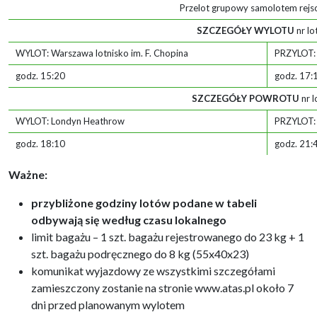
Przelot grupowy samolotem rej
SZCZEGÓŁY WYLOTU
nr lo
WYLOT: Warszawa lotnisko im. F. Chopina
PRZYLOT:
godz. 15:20
godz. 17:
SZCZEGÓŁY POWROTU
nr 
WYLOT: Londyn Heathrow
PRZYLOT: 
godz. 18:10
godz. 21:
Ważne:
przybliżone godziny lotów podane w tabeli
odbywają się według czasu lokalnego
limit bagażu – 1 szt. bagażu rejestrowanego do 23 kg + 1
szt. bagażu podręcznego do 8 kg (55x40x23)
komunikat wyjazdowy ze wszystkimi szczegółami
zamieszczony zostanie na stronie www.atas.pl około 7
dni przed planowanym wylotem