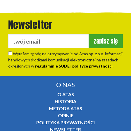
Newsletter
zapisz się
Wyrażam zgodę na otrzymywanie od Atas sp. z o.o. informacji
handlowych środkami komunikacji elektronicznej na zasadach
określonych w
regulaminie ŚUDE
i
polityce prywatności
.
O NAS
O ATAS
HISTORIA
METODA ATAS
OPINIE
POLITYKA PRYWATNOŚCI
NEWSLETTER