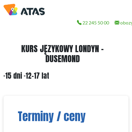
22 245 50 00
obozy
KURS JĘZYKOWY LONDYN -
DUSEMOND
15 dni
12-17 lat
Terminy / ceny