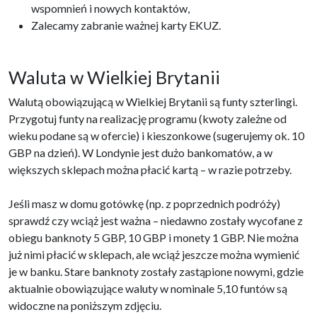
wspomnień i nowych kontaktów,
Zalecamy zabranie ważnej karty EKUZ.
Waluta w Wielkiej Brytanii
Walutą obowiązującą w Wielkiej Brytanii są funty szterlingi.
Przygotuj funty na realizację programu (kwoty zależne od
wieku podane są w ofercie) i kieszonkowe (sugerujemy ok. 10
GBP na dzień). W Londynie jest dużo bankomatów, a w
większych sklepach można płacić kartą – w razie potrzeby.
Jeśli masz w domu gotówkę (np. z poprzednich podróży)
sprawdź czy wciąż jest ważna – niedawno zostały wycofane z
obiegu banknoty 5 GBP, 10 GBP i monety 1 GBP. Nie można
już nimi płacić w sklepach, ale wciąż jeszcze można wymienić
je w banku. Stare banknoty zostały zastąpione nowymi, gdzie
aktualnie obowiązujące waluty w nominale 5,10 funtów są
widoczne na poniższym zdjęciu.