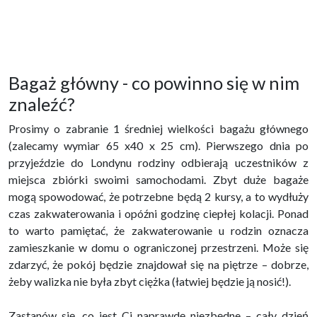
Bagaż główny - co powinno się w nim
znaleźć?
Prosimy o zabranie 1 średniej wielkości bagażu głównego
(zalecamy wymiar 65 x40 x 25 cm). Pierwszego dnia po
przyjeździe do Londynu rodziny odbierają uczestników z
miejsca zbiórki swoimi samochodami. Zbyt duże bagaże
mogą spowodować, że potrzebne będą 2 kursy, a to wydłuży
czas zakwaterowania i opóźni godzinę ciepłej kolacji. Ponad
to warto pamiętać, że zakwaterowanie u rodzin oznacza
zamieszkanie w domu o ograniczonej przestrzeni. Może się
zdarzyć, że pokój będzie znajdował się na piętrze – dobrze,
żeby walizka nie była zbyt ciężka (łatwiej będzie ją nosić!).
Zastanów się, co jest Ci naprawdę niezbędne – cały dzień