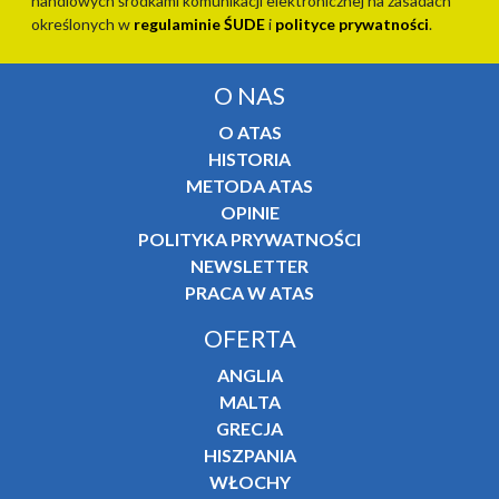
handlowych środkami komunikacji elektronicznej na zasadach
określonych w
regulaminie ŚUDE
i
polityce prywatności
.
O NAS
O ATAS
HISTORIA
METODA ATAS
OPINIE
POLITYKA PRYWATNOŚCI
NEWSLETTER
PRACA W ATAS
OFERTA
ANGLIA
MALTA
GRECJA
HISZPANIA
WŁOCHY