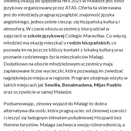
Świetną okazją do spędzenia ferii 2025 w Maladze jest obóz
językowy organizowany przez ATAS. Oferta ta skierowana
jest do młodzieży pragnącej pogłębić znajomość języka
angielskiego, jednocześnie ciesząc się hiszpańską kulturą i
atmosferą. W czasie obozu uczestnicy biorą udział w
zajęciach w
szkole językowej
Collegio Maravillas. Co więcej,
młodzież ma okazję mieszkać u
rodzin hiszpańskich
, co
pozwala im na jeszcze bliższy kontakt z lokalną kulturą oraz
poznanie codziennego życia mieszkańców Malagi.
Dodatkowo na obozie młodzieżowym uczestnicy mają
zaplanowane liczne wycieczki, które pozwalają im zwiedzać
najpiękniejsze miejsca w regionie. Program obejmuje wizyty w
takich miejscach jak
Sewilla, Benalmadena, Mijas Pueblo
oraz oczywiście w samej Maladze.
Podsumowując, zimowy wyjazd do Malagi to dobra
alternatywa dla osób, które pragną uciec od zimowej szarości
i cieszyć się ładognym klimatem południowej Hiszpanii bez
tłumów turystów. Malaga zachwyca swoją różnorodnością, a