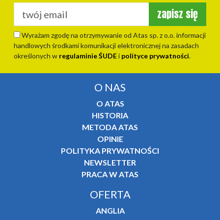
zapisz się
Wyrażam zgodę na otrzymywanie od Atas sp. z o.o. informacji
handlowych środkami komunikacji elektronicznej na zasadach
określonych w
regulaminie ŚUDE
i
polityce prywatności
.
O NAS
O ATAS
HISTORIA
METODA ATAS
OPINIE
POLITYKA PRYWATNOŚCI
NEWSLETTER
PRACA W ATAS
OFERTA
ANGLIA