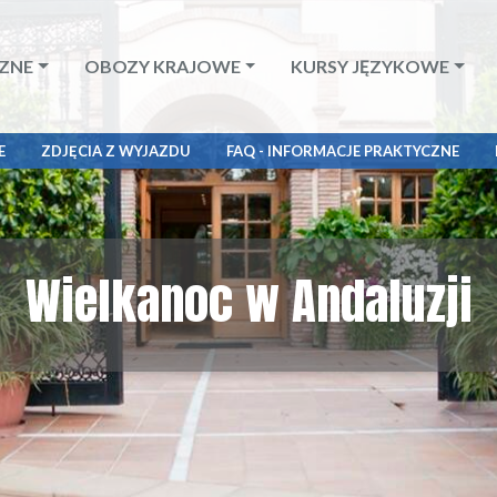
ZNE
OBOZY KRAJOWE
KURSY JĘZYKOWE
E
ZDJĘCIA Z WYJAZDU
FAQ - INFORMACJE PRAKTYCZNE
Wielkanoc w Andaluzji