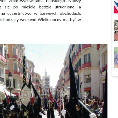
eli Zmartwychwstania Pańskiego. Należy
e się po mieście będzie utrudnione, a
 na uczestnictwo w barwnych obchodach.
adchodzący weekend Wielkanocny ma być w