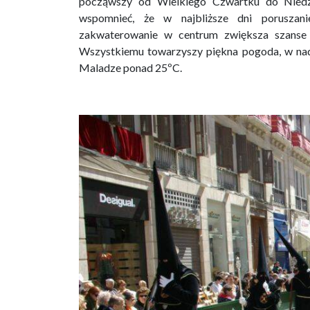
począwszy od Wielkiego Czwartku do Niedzi
wspomnieć, że w najbliższe dni poruszani
zakwaterowanie w centrum zwiększa szanse
Wszystkiemu towarzyszy piękna pogoda, w n
Maladze ponad 25ºC.