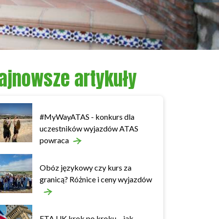
ajnowsze artykuły
#MyWayATAS - konkurs dla
uczestników wyjazdów ATAS
powraca
Obóz językowy czy kurs za
granicą? Różnice i ceny wyjazdów
ETA UK krok po kroku – jak