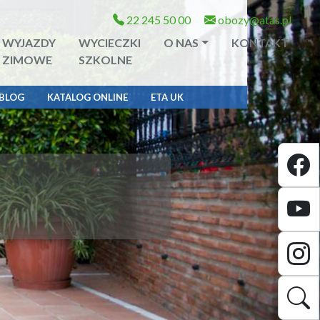
22 245 50 00
obozy@atas.pl
WYJAZDY
WYCIECZKI
O NAS
KONTAKT
ZIMOWE
SZKOLNE
BLOG
KATALOG ONLINE
ETA UK