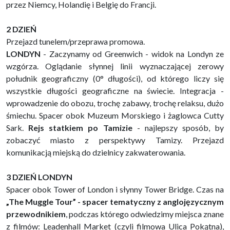
przez Niemcy, Holandię i Belgię do Francji.
2 DZIEŃ
Przejazd tunelem/przeprawa promowa.
LONDYN
- Zaczynamy od Greenwich - widok na Londyn ze
wzgórza. Oglądanie słynnej linii wyznaczającej zerowy
południk geograficzny (0° długości), od którego liczy się
wszystkie długości geograficzne na świecie. Integracja -
wprowadzenie do obozu, trochę zabawy, trochę relaksu, dużo
śmiechu. Spacer obok Muzeum Morskiego i żaglowca Cutty
Sark.
Rejs statkiem po Tamizie
- najlepszy sposób, by
zobaczyć miasto z perspektywy Tamizy. Przejazd
komunikacją miejską do dzielnicy zakwaterowania.
3 DZIEŃ LONDYN
Spacer obok Tower of London i słynny Tower Bridge. Czas na
„The Muggle Tour”
- spacer tematyczny z anglojęzycznym
przewodnikiem
, podczas którego odwiedzimy miejsca znane
z filmów: Leadenhall Market (czyli filmowa Ulica Pokątna),