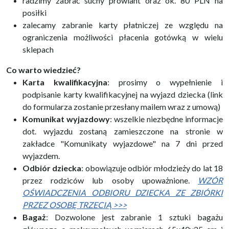
radzimy zabrać suchy prowiant oraz ok. 80 PLN na
posiłki
zalecamy zabranie karty płatniczej ze względu na
ograniczenia możliwości płacenia gotówką w wielu
sklepach
Co warto wiedzieć?
Karta kwalifikacyjna
: prosimy o wypełnienie i
podpisanie karty kwalifikacyjnej na wyjazd dziecka (link
do formularza zostanie przesłany mailem wraz z umową)
Komunikat wyjazdowy
: wszelkie niezbędne informacje
dot. wyjazdu zostaną zamieszczone na stronie w
zakładce "Komunikaty wyjazdowe" na 7 dni przed
wyjazdem.
Odbiór dziecka
: obowiązuje odbiór młodzieży do lat 18
przez rodziców lub osoby upoważnione.
WZÓR
OŚWIADCZENIA ODBIORU DZIECKA ZE ZBIÓRKI
PRZEZ OSOBĘ TRZECIĄ >>>
Bagaż
: Dozwolone jest zabranie 1 sztuki bagażu