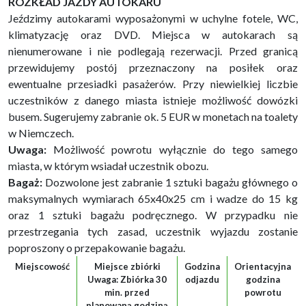
ROZKŁAD JAZDY AUTOKARU
Jeździmy autokarami wyposażonymi w uchylne fotele, WC,
klimatyzację oraz DVD. Miejsca w autokarach są
nienumerowane i nie podlegają rezerwacji. Przed granicą
przewidujemy postój przeznaczony na posiłek oraz
ewentualne przesiadki pasażerów. Przy niewielkiej liczbie
uczestników z danego miasta istnieje możliwość dowózki
busem. Sugerujemy zabranie ok. 5 EUR w monetach na toalety
w Niemczech.
Uwaga:
Możliwość powrotu wyłącznie do tego samego
miasta, w którym wsiadał uczestnik obozu.
Bagaż:
Dozwolone jest zabranie 1 sztuki bagażu głównego o
maksymalnych wymiarach 65x40x25 cm i wadze do 15 kg
oraz 1 sztuki bagażu podręcznego. W przypadku nie
przestrzegania tych zasad, uczestnik wyjazdu zostanie
poproszony o przepakowanie bagażu.
Miejscowość
Miejsce zbiórki
Godzina
Orientacyjna
Uwaga: Zbiórka 30
odjazdu
godzina
min. przed
powrotu
planowaną godziną