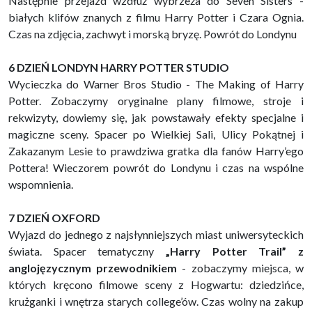
Następnie przejazd wzdłuż wybrzeża do Seven Sisters -
białych klifów znanych z filmu Harry Potter i Czara Ognia.
Czas na zdjęcia, zachwyt i morską bryzę. Powrót do Londynu
6 DZIEŃ LONDYN HARRY POTTER STUDIO
Wycieczka do Warner Bros Studio - The Making of Harry
Potter. Zobaczymy oryginalne plany filmowe, stroje i
rekwizyty, dowiemy się, jak powstawały efekty specjalne i
magiczne sceny. Spacer po Wielkiej Sali, Ulicy Pokątnej i
Zakazanym Lesie to prawdziwa gratka dla fanów Harry’ego
Pottera! Wieczorem powrót do Londynu i czas na wspólne
wspomnienia.
7 DZIEŃ OXFORD
Wyjazd do jednego z najsłynniejszych miast uniwersyteckich
świata. Spacer tematyczny
„Harry Potter Trail” z
anglojęzycznym przewodnikiem
- zobaczymy miejsca, w
których kręcono filmowe sceny z Hogwartu: dziedzińce,
krużganki i wnętrza starych college’ów. Czas wolny na zakup