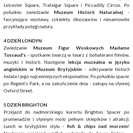
Leicester Square, Trafalgar Square i Piccadilly Circus. Po
południu zwiedzanie
Muzeum Historii Naturalnej
-
fascynujące wystawy, szkielety dinozaurów i niesamowite
przykłady potęgi natury.
4 DZIEŃ LONDYN
Zwiedzanie
Muzeum Figur Woskowych Madame
Tussaud’s
- spotkanie twarzą w twarz z bohaterami filmów,
muzyki i historii. Następnie
lekcja muzealna w języku
angielskim w Muzeum Brytyjskim
- odkrywanie historii
świata i jego najcenniejszych eksponatów. Po południu spacer
po Regent’s Park, a na zakończenie dnia - zakupy na słynnej
Oxford Street.
5 DZIEŃ BRIGHTON
Przejazd do nadmorskiego kurortu Brighton. Spacer po
promenadzie i słynnym molo pełnym sklepików i atrakcji.
Lunch w brytyjskim stylu -
fish & chips nad morzem
!