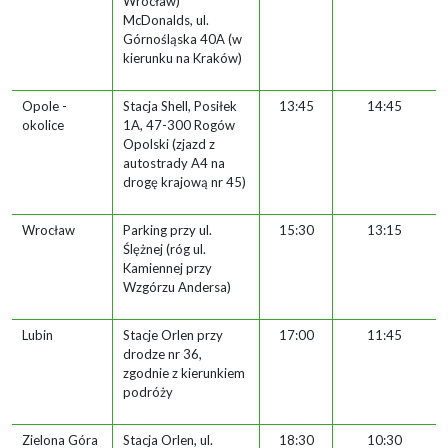
Wrocław)
McDonalds, ul.
Górnośląska 40A (w
kierunku na Kraków)
Opole -
Stacja Shell, Posiłek
13:45
14:45
okolice
1A, 47-300 Rogów
Opolski (zjazd z
autostrady A4 na
drogę krajową nr 45)
Wrocław
Parking przy ul.
15:30
13:15
Ślężnej (róg ul.
Kamiennej przy
Wzgórzu Andersa)
Lubin
Stacje Orlen przy
17:00
11:45
drodze nr 36,
zgodnie z kierunkiem
podróży
Zielona Góra
Stacja Orlen, ul.
18:30
10:30