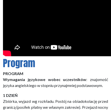
Program
PROGRAM
Wymagania językowe wobec uczestników
: znajomość
języka angielskiego w stopniu przynajmniej podstawowym.
1 DZIEŃ
Zbiórka, wyjazd wg rozkładu. Postój na obiadokolację przed
granicą (posiłek płatny we własnym zakresie). Przejazd nocny