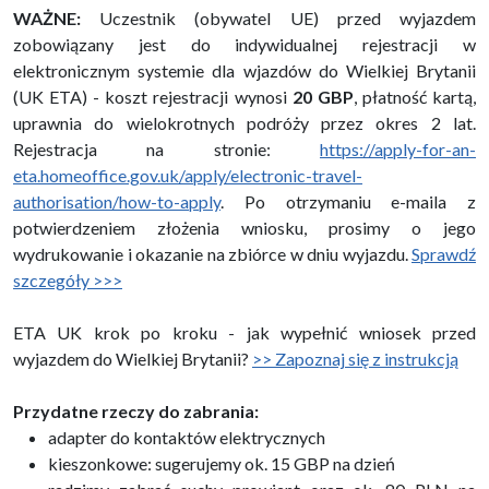
WAŻNE:
Uczestnik (obywatel UE) przed wyjazdem
zobowiązany jest do indywidualnej rejestracji w
elektronicznym systemie dla wjazdów do Wielkiej Brytanii
(UK ETA) - koszt rejestracji wynosi
20 GBP
, płatność kartą,
uprawnia do wielokrotnych podróży przez okres 2 lat.
Rejestracja na stronie:
https://apply-for-an-
eta.homeoffice.gov.uk/apply/electronic-travel-
authorisation/how-to-apply
. Po otrzymaniu e-maila z
potwierdzeniem złożenia wniosku, prosimy o jego
wydrukowanie i okazanie na zbiórce w dniu wyjazdu.
Sprawdź
szczegóły >>>
ETA UK krok po kroku - jak wypełnić wniosek przed
wyjazdem do Wielkiej Brytanii?
>> Zapoznaj się z instrukcją
Przydatne rzeczy do zabrania:
adapter do kontaktów elektrycznych
kieszonkowe: sugerujemy ok. 15 GBP na dzień