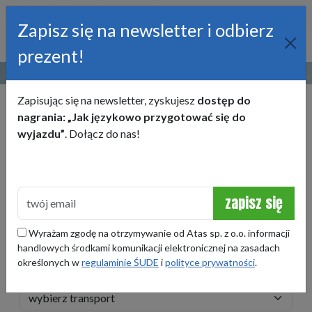
Zapisz się na newsletter i odbierz
prezent!
22 245 50 00
obozy@atas.pl
Zapisując się na newsletter, zyskujesz
dostęp do
KRAJ
nagrania: „Jak językowo przygotować się do
wyjazdu”
. Dołącz do nas!
TERMIN
zapisz się
WIEK
Wyrażam zgodę na otrzymywanie od Atas sp. z o.o. informacji
handlowych środkami komunikacji elektronicznej na zasadach
określonych w
regulaminie ŚUDE
i
polityce prywatności
.
TRANSPORT