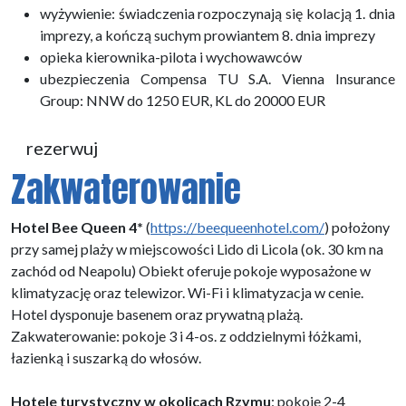
wyżywienie: świadczenia rozpoczynają się kolacją 1. dnia
imprezy, a kończą suchym prowiantem 8. dnia imprezy
opieka kierownika-pilota i wychowawców
ubezpieczenia Compensa TU S.A. Vienna Insurance
Group: NNW do 1250 EUR, KL do 20000 EUR
rezerwuj
Zakwaterowanie
Hotel Bee Queen 4*
(
https://beequeenhotel.com/
) położony
przy samej plaży w miejscowości Lido di Licola (ok. 30 km na
zachód od Neapolu) Obiekt oferuje pokoje wyposażone w
klimatyzację oraz telewizor. Wi-Fi i klimatyzacja w cenie.
Hotel dysponuje basenem oraz prywatną plażą.
Zakwaterowanie: pokoje 3 i 4-os. z oddzielnymi łóżkami,
łazienką i suszarką do włosów.
Hotele turystyczny
w okolicach Rzymu
: pokoje 2-4