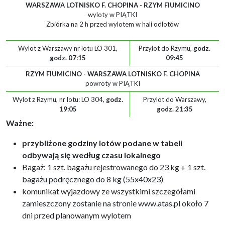
WARSZAWA LOTNISKO F. CHOPINA - RZYM FIUMICINO
wyloty w PIĄTKI
Zbiórka na 2 h przed wylotem w hali odlotów
Wylot z Warszawy nr lotu
LO 301,
Przylot do Rzymu,
godz.
godz. 07:15
09:45
RZYM FIUMICINO - WARSZAWA LOTNISKO F. CHOPINA
powroty w PIĄTKI
Wylot z Rzymu, nr lotu: LO 304,
godz.
Przylot do Warszawy,
19:05
godz. 21:35
Ważne:
przybliżone godziny lotów podane w tabeli
odbywają się według czasu lokalnego
Bagaż: 1 szt. bagażu rejestrowanego do 23 kg + 1 szt.
bagażu podręcznego do 8 kg (55x40x23)
komunikat wyjazdowy ze wszystkimi szczegółami
zamieszczony zostanie na stronie www.atas.pl około 7
dni przed planowanym wylotem