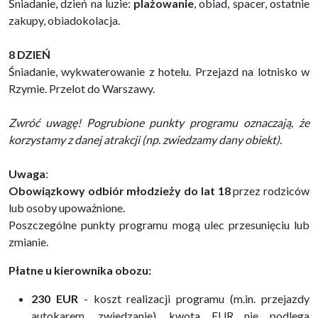
Śniadanie, dzień na luzie:
plażowanie
, obiad, spacer, ostatnie
zakupy, obiadokolacja.
8 DZIEŃ
Śniadanie, wykwaterowanie z hotelu. Przejazd na lotnisko w
Rzymie. Przelot do Warszawy.
Zwróć uwagę! Pogrubione punkty programu oznaczają, że
korzystamy z danej atrakcji (np. zwiedzamy dany obiekt).
Uwaga
:
Obowiązkowy odbiór młodzieży do lat 18
przez rodziców
lub osoby upoważnione.
Poszczególne punkty programu mogą ulec przesunięciu lub
zmianie.
Płatne u kierownika obozu:
230 EUR
- koszt realizacji programu (m.in. przejazdy
autokarem, zwiedzanie), kwota EUR nie podlega