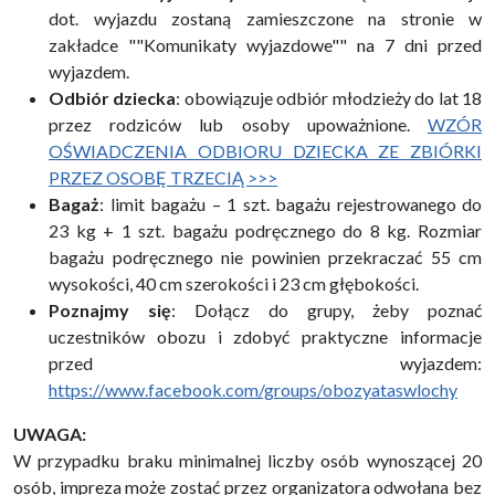
dot. wyjazdu zostaną zamieszczone na stronie w
zakładce ""Komunikaty wyjazdowe"" na 7 dni przed
wyjazdem.
Odbiór dziecka
: obowiązuje odbiór młodzieży do lat 18
przez rodziców lub osoby upoważnione.
WZÓR
OŚWIADCZENIA ODBIORU DZIECKA ZE ZBIÓRKI
PRZEZ OSOBĘ TRZECIĄ >>>
Bagaż
: limit bagażu – 1 szt. bagażu rejestrowanego do
23 kg + 1 szt. bagażu podręcznego do 8 kg. Rozmiar
bagażu podręcznego nie powinien przekraczać 55 cm
wysokości, 40 cm szerokości i 23 cm głębokości.
Poznajmy się
: Dołącz do grupy, żeby poznać
uczestników obozu i zdobyć praktyczne informacje
przed wyjazdem:
https://www.facebook.com/groups/obozyataswlochy
UWAGA:
W przypadku braku minimalnej liczby osób wynoszącej 20
osób, impreza może zostać przez organizatora odwołana bez