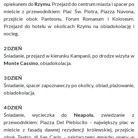
opiekunem do
Rzymu
. Przejazd do centrum miasta i spacer po
mieście z przewodnikiem: Plac Św. Piotra, Piazza Navona,
przejście obok Panteonu, Forum Romanum i Koloseum.
Przejazd do hotelu w okolicach Rzymu na obiadokolację i
nocleg.
2 DZIEŃ
Śniadanie, przejazd w kierunku Kampanii, po drodze wizyta w
Monte Cassino
, obiadokolacja.
3 DZIEŃ
Śniadanie, spacer zapoznawczy po okolicy, obiad, plażowanie,
obiadokolacja.
4 DZIEŃ
Śniadanie, wycieczka do
Neapolu
, zwiedzanie z
przewodnikiem: Piazza Del Plebiscito - największy plac w
mieście z fasadą dawnej rezydencji królewskiej, przejście
obok Teatro di San Carlo - najstarszego gmachu opery w