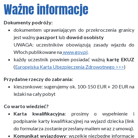
Ważne informacje
Dokumenty podróży:
dokumentem uprawniającym do przekroczenia granicy
jest ważny
paszport
lub
dowód osobisty
UWAGA: uczestników obowiązują zasady wjazdu do
Włoch publikowane na
www.gov.pl
.
każdy uczestnik powinien posiadać ważną
kartę EKUZ
(
Europejska Karta Ubezpieczenia Zdrowotnego >>>
)
Przydatne rzeczy do zabrania:
kieszonkowe: sugerujemy ok. 100-150 EUR + 20 EUR na
leżaki na cały pobyt
Co warto wiedzieć?
Karta kwalifikacyjna
: prosimy o wypełnienie i
podpisanie karty kwalifikacyjnej na wyjazd dziecka (link
do formularza zostanie przesłany mailem wraz z umową).
Komunikat wyjazdowy
: wszelkie niezbędne informacje