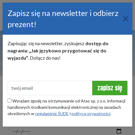
Zapisz się na newsletter i odbierz
prezent!
22 245 50 00
obozy@atas.pl
Podróże, które budują
Zapisując się na newsletter, zyskujesz
dostęp do
nagrania: „Jak językowo przygotować się do
Sprawdź
przyszłość!
wyjazdu”
. Dołącz do nas!
KRAJ
zapisz się
Wyrażam zgodę na otrzymywanie od Atas sp. z o.o. informacji
TERMIN
handlowych środkami komunikacji elektronicznej na zasadach
określonych w
regulaminie ŚUDE
i
polityce prywatności
.