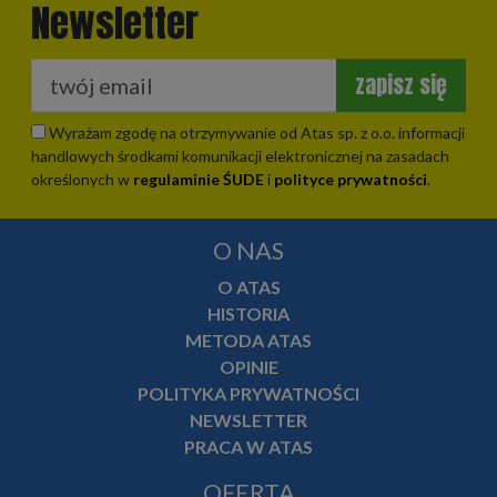
Newsletter
zapisz się
Wyrażam zgodę na otrzymywanie od Atas sp. z o.o. informacji
handlowych środkami komunikacji elektronicznej na zasadach
określonych w
regulaminie ŚUDE
i
polityce prywatności
.
O NAS
O ATAS
HISTORIA
METODA ATAS
OPINIE
POLITYKA PRYWATNOŚCI
NEWSLETTER
PRACA W ATAS
OFERTA