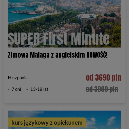
SUPER First Minute
Zimowa Malaga z angielskim NOWOŚĆ!
od 3690 pln
Hiszpania
od 3990 pln
7 dni
13-18 lat
kurs językowy z opiekunem