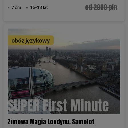
od 2990 pln
7 dni
13-18 lat
obóz językowy
SUPER First Minute
Zimowa Magia Londynu. Samolot