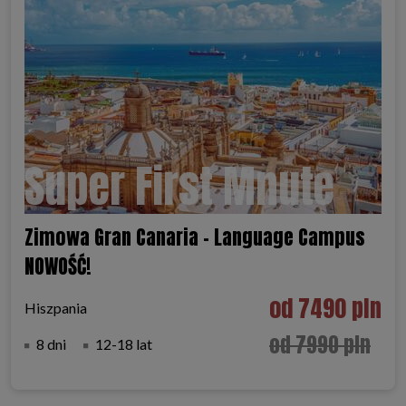
Super First Mnute
Zimowa Gran Canaria - Language Campus
NOWOŚĆ!
od 7490 pln
Hiszpania
od 7990 pln
8 dni
12-18 lat