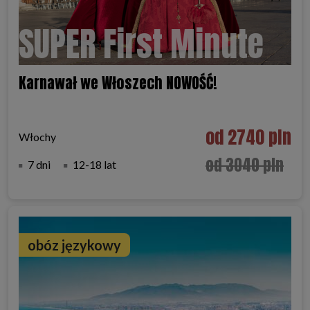
SUPER First Minute
Karnawał we Włoszech NOWOŚĆ!
od 2740 pln
Włochy
od 3040 pln
7 dni
12-18 lat
obóz językowy