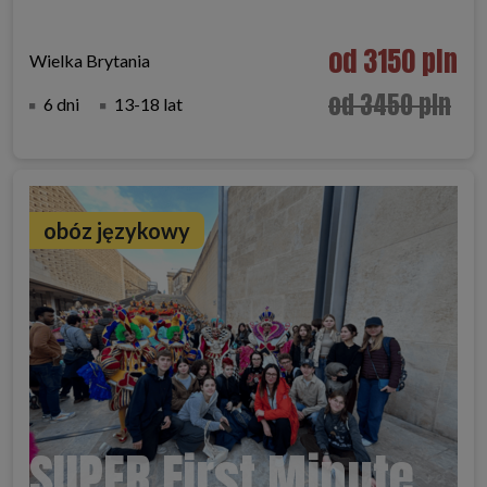
od 3150 pln
Wielka Brytania
od 3450 pln
6 dni
13-18 lat
obóz językowy
SUPER First Minute