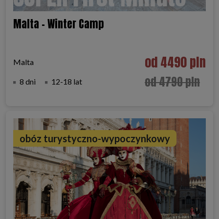
Malta - Winter Camp
od 4490 pln
Malta
od 4790 pln
8 dni
12-18 lat
obóz turystyczno-wypoczynkowy