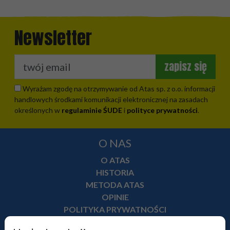
Newsletter
zapisz się
Wyrażam zgodę na otrzymywanie od Atas sp. z o.o. informacji
handlowych środkami komunikacji elektronicznej na zasadach
określonych w
regulaminie ŚUDE
i
polityce prywatności
.
O NAS
O ATAS
HISTORIA
METODA ATAS
OPINIE
POLITYKA PRYWATNOŚCI
NEWSLETTER