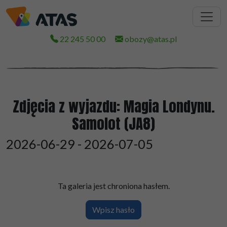
Zapisz się na newsletter i odbierz
prezent!
22 245 50 00
obozy@atas.pl
Zapisując się na newsletter, zyskujesz
dostęp do
nagrania: „Jak językowo przygotować się do
wyjazdu”
. Dołącz do nas!
Zdjęcia z wyjazdu: Magia Londynu.
Samolot (JA8)
zapisz się
2026-06-29 - 2026-07-05
Wyrażam zgodę na otrzymywanie od Atas sp. z o.o. informacji
handlowych środkami komunikacji elektronicznej na zasadach
określonych w
regulaminie ŚUDE
i
polityce prywatności
.
Ta galeria jest chroniona hasłem.
Wpisz hasło