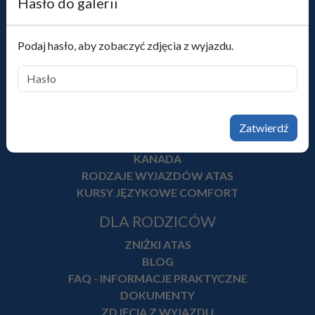
Hasło do galerii
PRACA W ATAS
OFERTA
Podaj hasło, aby zobaczyć zdjęcia z wyjazdu.
ANGLIA
MALTA
GRECJA
HISZPANIA
WŁOCHY
Zatwierdź
USA
KANADA
RODZAJE WYJAZDÓW ATAS
KURSY JĘZYKOWE COMFORT
DLA RODZICÓW
ZNIŻKI ATAS
BLOG
FAQ - INFORMACJE PRAKTYCZNE
DOKUMENTY
ZDJĘCIA Z WYJAZDU