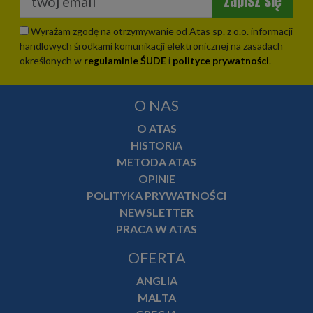
zapisz się
Wyrażam zgodę na otrzymywanie od Atas sp. z o.o. informacji
handlowych środkami komunikacji elektronicznej na zasadach
określonych w
regulaminie ŚUDE
i
polityce prywatności
.
O NAS
O ATAS
HISTORIA
METODA ATAS
OPINIE
POLITYKA PRYWATNOŚCI
NEWSLETTER
PRACA W ATAS
OFERTA
ANGLIA
MALTA