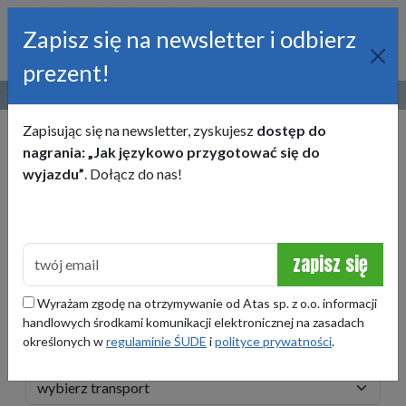
Zapisz się na newsletter i odbierz
prezent!
22 245 50 00
obozy@atas.pl
Zapisując się na newsletter, zyskujesz
dostęp do
KRAJ
nagrania: „Jak językowo przygotować się do
wyjazdu”
. Dołącz do nas!
TERMIN
zapisz się
WIEK
Wyrażam zgodę na otrzymywanie od Atas sp. z o.o. informacji
handlowych środkami komunikacji elektronicznej na zasadach
określonych w
regulaminie ŚUDE
i
polityce prywatności
.
TRANSPORT