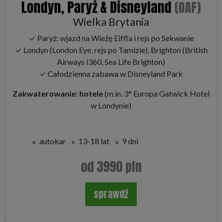
Londyn, Paryż & Disneyland
(OAF)
Wielka Brytania
✓ Paryż: wjazd na Wieżę Eiffla i rejs po Sekwanie
✓ Londyn (London Eye, rejs po Tamizie), Brighton (British
Airways i360, Sea Life Brighton)
✓ Całodzienna zabawa w Disneyland Park
Zakwaterowanie: hotele
(m.in. 3* Europa Gatwick Hotel
w Londynie)
autokar
13-18 lat
9 dni
od 3990 pln
sprawdź