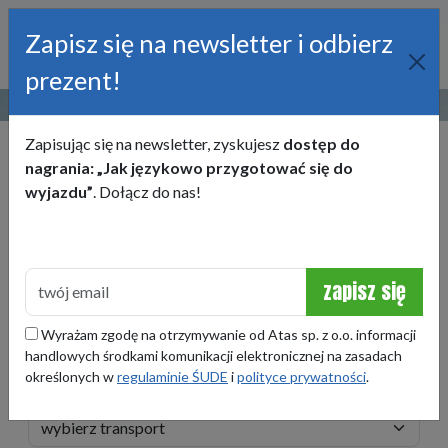
Zapisz się na newsletter i odbierz
prezent!
22 245 50 00
obozy@atas.pl
Zapisując się na newsletter, zyskujesz
dostęp do
KRAJ
nagrania: „Jak językowo przygotować się do
wyjazdu”
. Dołącz do nas!
TERMIN
zapisz się
WIEK
Wyrażam zgodę na otrzymywanie od Atas sp. z o.o. informacji
handlowych środkami komunikacji elektronicznej na zasadach
określonych w
regulaminie ŚUDE
i
polityce prywatności
.
TRANSPORT