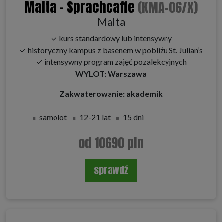
Malta - Sprachcaffe
(KMA-06/X)
Malta
✓ kurs standardowy lub intensywny
✓ historyczny kampus z basenem w pobliżu St. Julian’s
✓ intensywny program zajęć pozalekcyjnych
WYLOT: Warszawa
Zakwaterowanie: akademik
samolot
12-21 lat
15 dni
od 10690 pln
sprawdź