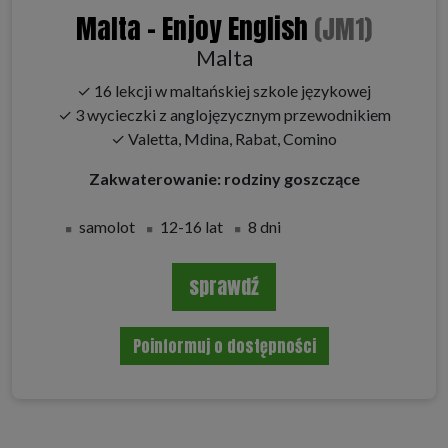
Malta - Enjoy English
(JM1)
Malta
✓ 16 lekcji w maltańskiej szkole językowej
✓ 3 wycieczki z anglojęzycznym przewodnikiem
✓ Valetta, Mdina, Rabat, Comino
Zakwaterowanie: rodziny goszczące
samolot
12-16 lat
8 dni
sprawdź
Poinformuj o dostępności