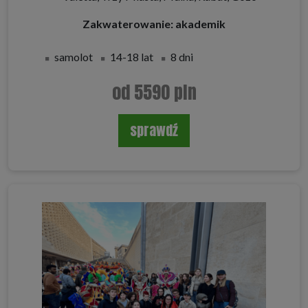
Zakwaterowanie: akademik
samolot
14-18 lat
8 dni
od 5590 pln
sprawdź