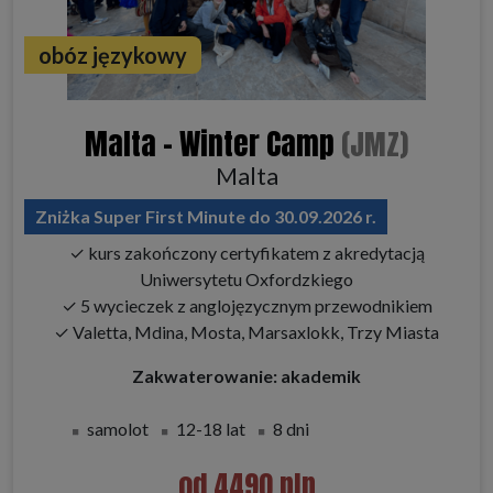
obóz językowy
Malta - Winter Camp
(JMZ)
Malta
Zniżka Super First Minute do 30.09.2026 r.
✓ kurs zakończony certyfikatem z akredytacją
Uniwersytetu Oxfordzkiego
✓ 5 wycieczek z anglojęzycznym przewodnikiem
✓ Valetta, Mdina, Mosta, Marsaxlokk, Trzy Miasta
Zakwaterowanie: akademik
samolot
12-18 lat
8 dni
od 4490 pln