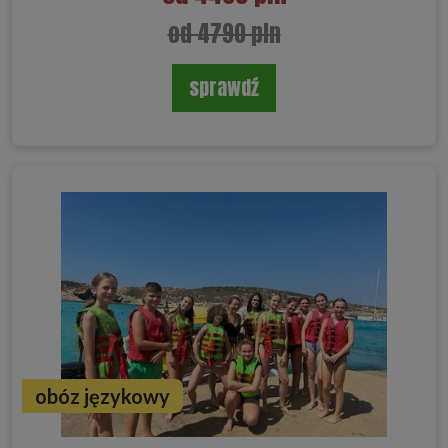
od 4790 pln
sprawdź
obóz językowy